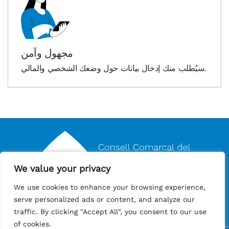
مجهول وآمن
سيُطلب منك إدخال بيانات حول وضعك الشخصي والمالي.
We value your privacy
We value your privacy
We use cookies to enhance your browsing experience,
We use cookies to enhance your browsing experience,
بدعم من:
serve personalized ads or content, and analyze our
serve personalized ads or content, and analyze our
traffic. By clicking "Accept All", you consent to our use
traffic. By clicking "Accept All", you consent to our use
of cookies.
of cookies.