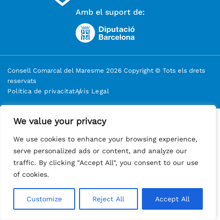
Amb el suport de:
Consell Comarcal del Maresme 2026 Copyright © Tots els drets
reservats
Política de privacitat
Avís Legal
We value your privacy
We value your privacy
We use cookies to enhance your browsing experience,
We use cookies to enhance your browsing experience,
serve personalized ads or content, and analyze our
serve personalized ads or content, and analyze our
traffic. By clicking "Accept All", you consent to our use
traffic. By clicking "Accept All", you consent to our use
of cookies.
of cookies.
Customize
Customize
Reject All
Reject All
Accept All
Accept All