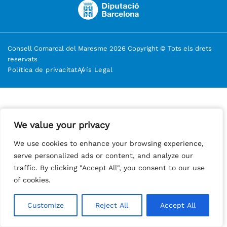
Consell Comarcal del Maresme 2026 Copyright © Tots els drets
reservats
Política de privacitat
Avís Legal
We value your privacy
We value your privacy
We use cookies to enhance your browsing experience,
We use cookies to enhance your browsing experience,
serve personalized ads or content, and analyze our
serve personalized ads or content, and analyze our
traffic. By clicking "Accept All", you consent to our use
traffic. By clicking "Accept All", you consent to our use
of cookies.
of cookies.
Customize
Customize
Reject All
Reject All
Accept All
Accept All